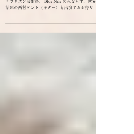
ルです。いずれも無料コンサー
ト
秋から、２つの野外コンサートに出演します。 第3
回ウリズン芸術祭。 Blue Nile のみならず、世界で
話題の西村ケント（ギター）も出演するお得なイ
ベントです。
https://www.npourizun.com/artfestival2023...