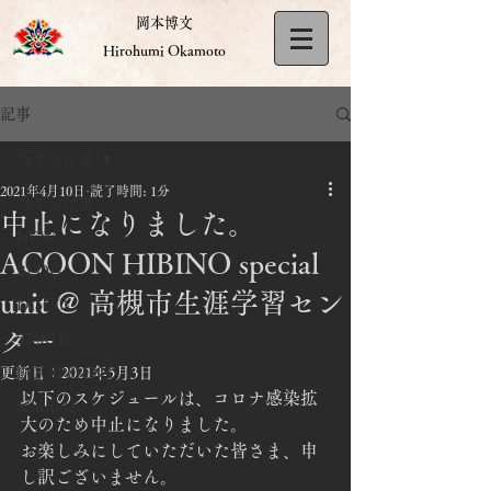
岡本博文
Hirohumi Okamoto
記事
全ての記事
2021年4月10日
読了時間: 1分
全ての記事
中止になりました。
NEW
ACOON HIBINO special
BLOG
unit @ 高槻市生涯学習セン
DISCO
ター
528KHz
更新日：
EQUIPMENT
2021年5月3日
以下のスケジュールは、コロナ感染拡
Schedule
大のため中止になりました。
お楽しみにしていただいた皆さま、申
し訳ございません。