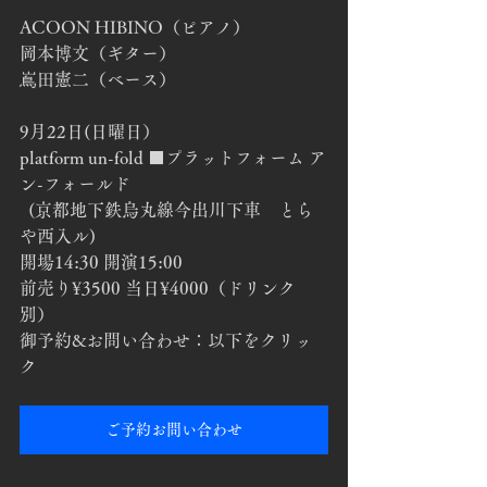
ACOON HIBINO（ピアノ）
岡本博文（ギター）
嶌田憲二（ベース）
9月22日(日曜日）
platform un-fold ■プラットフォーム ア
ン-フォールド
  (京都地下鉄烏丸線今出川下車　とら
や西入ル)
開場14:30 開演15:00
前売り¥3500 当日¥4000（ドリンク
別）
御予約&お問い合わせ：以下をクリッ
ク
ご予約お問い合わせ