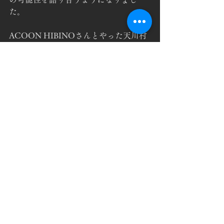
た。
ACOON HIBINOさんとやった天川村
の演奏は、私たちの新しい境地を切り
開くものだったと思います。先日の
Blue Nile は、ギターシンセとアコース
ティックギターに自分のギターの可能
性をさらに感じたので、今回のコンセ
プトも、あれもできる、これも出来
る、と心を弾ませています。
ちょっと聞けない音空間をここで繰り
広げられたら。
イメージを膨らませています。是非、
お楽しみに！