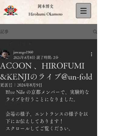
岡本博文
Hirohumi Okamoto
記事
全ての記事
jawango1960
全ての記事
2024年8月8日
読了時間: 2分
ACOON 、HIROFUMI
NEW
&KENJIのライブ@un-fold
BLOG
DISCO
更新日：
2024年8月9日
Blue Nile の京都メンバーで、実験的な
528KHz
ライブを行うことになりました。
EQUIPMENT
Schedule
会場の様子、エントランスの様子を以
下にお伝えしてあります！
スクロールしてご覧ください。