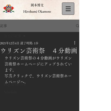
岡本博文
Hirohumi Okamoto
記事
全ての記事
2021年12月4日
読了時間: 1分
全ての記事
ウリズン芸術祭 ４分動画
NEW
ウリズン芸術祭の４分動画がウリズン
BLOG
芸術祭ホームページにアップされてい
DISCO
ます。
写真クリックで、ウリズン芸術祭ホー
528KHz
ムページへ。
EQUIPMENT
Schedule