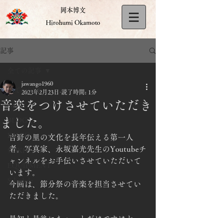
岡本博文
Hirohumi Okamoto
記事
全ての記事
jawango1960
全ての記事
2023年2月23日
読了時間: 1分
音楽をつけさせていただき
NEW
ました。
BLOG
DISCO
吉野の里の文化を長年伝える第一人
者。写真家、永坂嘉光先生のYoutubeチ
528KHz
ャンネルをお手伝いさせていただいて
EQUIPMENT
います。
Schedule
今回は、節分祭の音楽を担当させてい
ただきました。