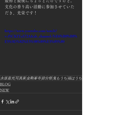
最初と最後にちょっとだけですけど。
文化の香り高い活動に参加させていた
だき、光栄です！
https://www.youtube.com/watch?
v=PiCKITuS72A&ab_channel=%E6%B0%B8%
E5%9D%82%E5%98%89%E5%85%89
永坂嘉光
写真家
金剛峯寺
節分祭
鬼もうち
福はうち
BLOG
NEW